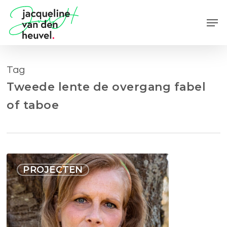
Skip
Men
to
main
content
Tag
Tweede lente de overgang fabel
of taboe
Endometriose
PROJECTEN
en
de
overgang