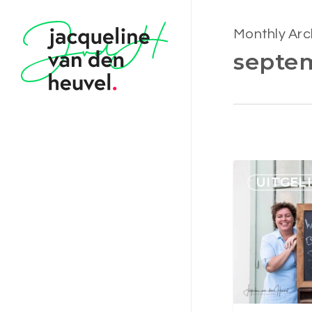
Skip
to
Monthly Arc
main
septe
content
De
UITGEL
5e
Business
Spardag