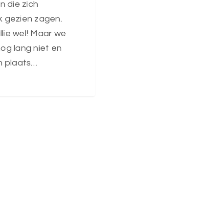
 die zich
jk gezien zagen.
llie wel! Maar we
 nog lang niet en
 plaats…