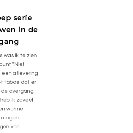
ep serie
wen in de
rgang
 was ik te zien
spunt "Niet
, een aflevering
et taboe dat er
p de overgang.
heb ik zoveel
en warme
e mogen
gen van