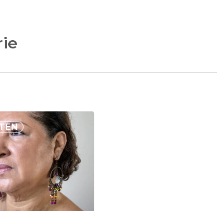
rie
TEN