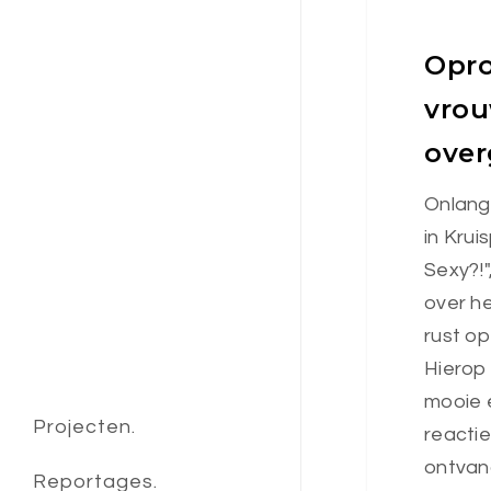
Opro
vrou
ove
Onlangs
in Krui
Sexy?!"
over h
rust o
Hierop 
mooie 
Projecten.
reacti
ontvan
Reportages.