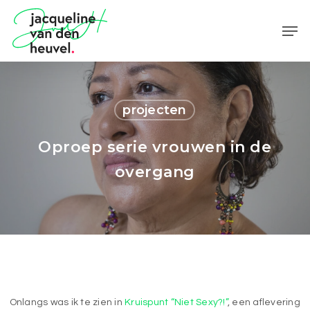
Skip
Men
to
main
content
projecten
Oproep serie vrouwen in de
overgang
Onlangs was ik te zien in
Kruispunt “Niet Sexy?!”
, een aflevering