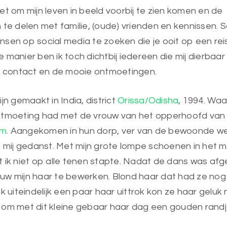
et om mijn leven in beeld voorbij te zien komen en de
 te delen met familie, (oude) vrienden en kennissen.
nsen op social media te zoeken die je ooit op een re
 manier ben ik toch dichtbij iedereen die mij dierbaar 
et contact en de mooie ontmoetingen.
jn gemaakt in India, district
Orissa/Odisha
, 1994. Waa
ntmoeting had met de vrouw van het opperhoofd van
am
. Aangekomen in hun dorp, ver van de bewoonde we
n mij gedanst. Met mijn grote lompe schoenen in het 
 ik niet op alle tenen stapte. Nadat de dans was af
uw mijn haar te bewerken. Blond haar dat had ze nog
k uiteindelijk een paar haar uittrok kon ze haar geluk 
 om met dit kleine gebaar haar dag een gouden randj