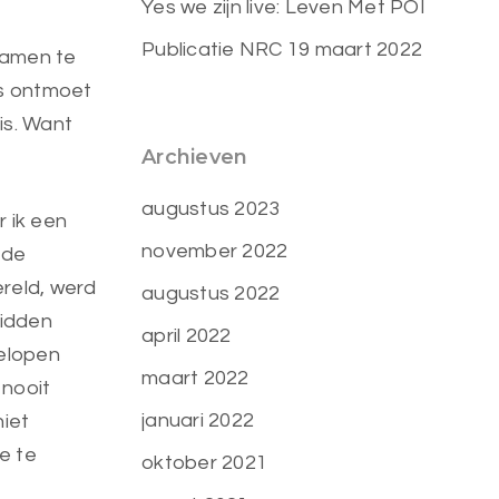
Yes we zijn live: Leven Met POI
Publicatie NRC 19 maart 2022
 Samen te
is ontmoet
is. Want
Archieven
augustus 2023
r ik een
november 2022
 de
reld, werd
augustus 2022
midden
april 2022
gelopen
maart 2022
 nooit
januari 2022
niet
e te
oktober 2021