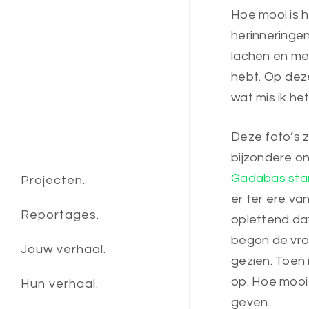
Hoe mooi is h
herinneringen
lachen en me
hebt. Op deze
wat mis ik h
Deze foto’s zi
bijzondere o
Gadabas st
Projecten.
er ter ere va
Reportages.
oplettend dat
begon de vro
Jouw verhaal.
gezien. Toen i
op. Hoe mooi
Hun verhaal.
geven.