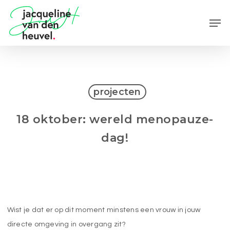
Skip
Men
to
main
content
projecten
18 oktober: wereld menopauze-
dag!
Wist je dat er op dit moment minstens een vrouw in jouw
directe omgeving in overgang zit?